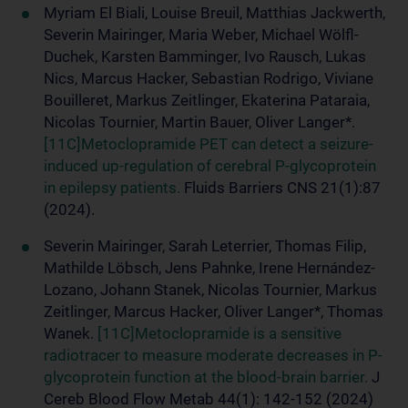
Myriam El Biali, Louise Breuil, Matthias Jackwerth,
Severin Mairinger, Maria Weber, Michael Wölfl-
Duchek, Karsten Bamminger, Ivo Rausch, Lukas
Nics, Marcus Hacker, Sebastian Rodrigo, Viviane
Bouilleret, Markus Zeitlinger, Ekaterina Pataraia,
Nicolas Tournier, Martin Bauer, Oliver Langer*.
[11C]Metoclopramide PET can detect a seizure-
induced up-regulation of cerebral P-glycoprotein
in epilepsy patients.
Fluids Barriers CNS 21(1):87
(2024).
Severin Mairinger, Sarah Leterrier, Thomas Filip,
Mathilde Löbsch, Jens Pahnke, Irene Hernández-
Lozano, Johann Stanek, Nicolas Tournier, Markus
Zeitlinger, Marcus Hacker, Oliver Langer*, Thomas
Wanek.
[11C]Metoclopramide is a sensitive
radiotracer to measure moderate decreases in P-
glycoprotein function at the blood-brain barrier.
J
Cereb Blood Flow Metab 44(1): 142-152 (2024)