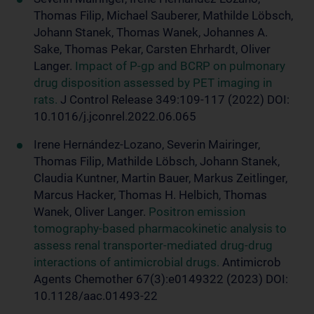
Thomas Filip, Michael Sauberer, Mathilde Löbsch,
Johann Stanek, Thomas Wanek, Johannes A.
Sake, Thomas Pekar, Carsten Ehrhardt, Oliver
Langer.
Impact of P-gp and BCRP on pulmonary
drug disposition assessed by PET imaging in
rats.
J Control Release 349:109-117 (2022) DOI:
10.1016/j.jconrel.2022.06.065
Irene Hernández-Lozano, Severin Mairinger,
Thomas Filip, Mathilde Löbsch, Johann Stanek,
Claudia Kuntner, Martin Bauer, Markus Zeitlinger,
Marcus Hacker, Thomas H. Helbich, Thomas
Wanek, Oliver Langer.
Positron emission
tomography-based pharmacokinetic analysis to
assess renal transporter-mediated drug-drug
interactions of antimicrobial drugs.
Antimicrob
Agents Chemother 67(3):e0149322 (2023) DOI:
10.1128/aac.01493-22