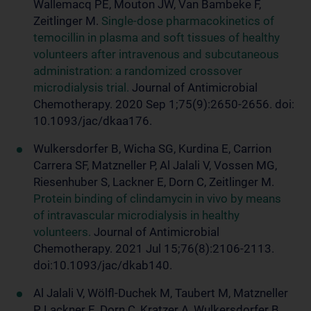
Wallemacq PE, Mouton JW, Van Bambeke F,
Zeitlinger M.
Single-dose pharmacokinetics of
temocillin in plasma and soft tissues of healthy
volunteers after intravenous and subcutaneous
administration: a randomized crossover
microdialysis trial.
Journal of Antimicrobial
Chemotherapy. 2020 Sep 1;75(9):2650-2656. doi:
10.1093/jac/dkaa176.
Wulkersdorfer B, Wicha SG, Kurdina E, Carrion
Carrera SF, Matzneller P, Al Jalali V, Vossen MG,
Riesenhuber S, Lackner E, Dorn C, Zeitlinger M.
Protein binding of clindamycin in vivo by means
of intravascular microdialysis in healthy
volunteers.
Journal of Antimicrobial
Chemotherapy. 2021 Jul 15;76(8):2106-2113.
doi:10.1093/jac/dkab140.
Al Jalali V, Wölfl-Duchek M, Taubert M, Matzneller
P, Lackner E, Dorn C, Kratzer A, Wulkersdorfer B,