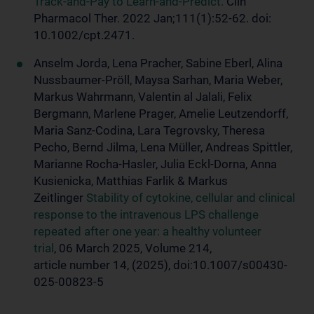
Track-and-Pay to Learn-and-Predict.
Clin
Pharmacol Ther. 2022 Jan;111(1):52-62. doi:
10.1002/cpt.2471.
Anselm Jorda, Lena Pracher, Sabine Eberl, Alina
Nussbaumer-Pröll, Maysa Sarhan, Maria Weber,
Markus Wahrmann, Valentin al Jalali, Felix
Bergmann, Marlene Prager, Amelie Leutzendorff,
Maria Sanz-Codina, Lara Tegrovsky, Theresa
Pecho, Bernd Jilma, Lena Müller, Andreas Spittler,
Marianne Rocha-Hasler, Julia Eckl-Dorna, Anna
Kusienicka, Matthias Farlik & Markus
Zeitlinger
Stability of cytokine, cellular and clinical
response to the intravenous LPS challenge
repeated after one year: a healthy volunteer
trial
, 06 March 2025, Volume 214,
article number 14, (2025), doi:10.1007/s00430-
025-00823-5