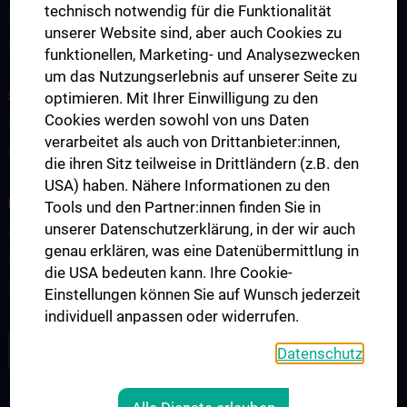
technisch notwendig für die Funktionalität
International geförderte Projekte
unserer Website sind, aber auch Cookies zu
National geförderte Projekte
funktionellen, Marketing- und Analysezwecken
um das Nutzungserlebnis auf unserer Seite zu
STUDIUM, AUS- UND WEITERBILDUNG
optimieren. Mit Ihrer Einwilligung zu den
Cookies werden sowohl von uns Daten
Diplom- und Doktoratsstudium
verarbeitet als auch von Drittanbieter:innen,
Fachärzt:innen-Ausbildung
die ihren Sitz teilweise in Drittländern (z.B. den
USA) haben. Nähere Informationen zu den
PATIENT:INNEN UND ZUWEISER:INNEN, PROBAND:INNEN
Tools und den Partner:innen finden Sie in
unserer Datenschutzerklärung, in der wir auch
Arzneimittelambulanz
genau erklären, was eine Datenübermittlung in
Klinische Studien
die USA bedeuten kann. Ihre Cookie-
Studienteilnehmer:innen
Einstellungen können Sie auf Wunsch jederzeit
individuell anpassen oder widerrufen.
ZU DEN OFFENEN STELLEN
Datenschutz