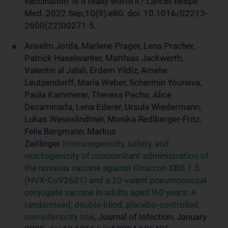
vaccination: is it really worth it? Lancet Respir
Med. 2022 Sep;10(9):e80. doi: 10.1016/S2213-
2600(22)00271-5.
Anselm Jorda, Marlene Prager, Lena Pracher,
Patrick Haselwanter, Matthias Jackwerth,
Valentin al Jalali, Erdem Yildiz, Amelie
Leutzendorff, Maria Weber, Schermin Yourieva,
Paula Kammerer, Theresa Pecho, Alice
Decaminada, Lena Ederer, Ursula Wiedermann,
Lukas Weseslindtner, Monika Redlberger-Fritz,
Felix Bergmann, Markus
Zeitlinger
Immunogenicity, safety, and
reactogenicity of concomitant administration of
the novavax vaccine against Omicron XBB.1.5
(NVX-CoV2601) and a 20-valent pneumococcal
conjugate vaccine in adults aged !60 years: A
randomised, double-blind, placebo-controlled,
non-inferiority trial
, Journal of Infection, January