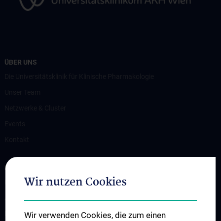
ÜBER UNS
Die Universitätsklinik für Klinische Pharmakologie
Unser Team
Netzwerke & Cluster
Events
Kontakt
FORSCHUNG
Wir nutzen Cookies
Forschung und Innovation
Arbeitsgruppen
Publikationen
Wir verwenden Cookies, die zum einen