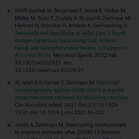
Wölfl-Duchek M, Bergmann F, Jorda A, Weber M,
Müller M, Seitz T, Zoufaly A, Strassl R, Zeitlinger M,
Herkner H, Schnidar H, Anderle K, Derhaschnig U.
Sensitivity and Specificity of SARS-CoV-2 Rapid
Antigen Detection Tests Using Oral, Anterior
Nasal, and Nasopharyngeal Swabs
: a Diagnostic
Accuracy Study.
Microbiol Spectr. 2022 Feb
23;10(1):e0202921. doi:
10.1128/spectrum.02029-21.
Al Jalali V, Scherzer S, Zeitlinger M.
Improved
immunogenicity against SARS-CoV-2 in a solid-
organ transplant recipient by switching vaccines.
Clin Microbiol Infect. 2021 Oct;27(10):1529-
1530. doi: 10.1016/j.cmi.2021.06.022.
Jorda A, Zeitlinger M. Interrupting methotrexate
to improve immunity after COVID-19 booster