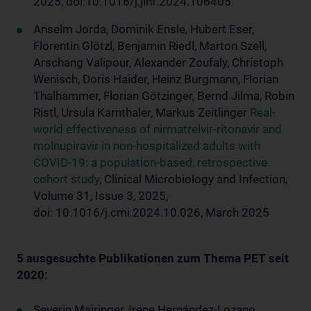
2025, doi:10.1016/j.jinf.2024.106405
Anselm Jorda, Dominik Ensle, Hubert Eser,
Florentin Glötzl, Benjamin Riedl, Marton Szell,
Arschang Valipour, Alexander Zoufaly, Christoph
Wenisch, Doris Haider, Heinz Burgmann, Florian
Thalhammer, Florian Götzinger, Bernd Jilma, Robin
Ristl, Ursula Karnthaler, Markus Zeitlinger
Real-
world effectiveness of nirmatrelvir-ritonavir and
molnupiravir in non-hospitalized adults with
COVID-19: a population-based, retrospective
cohort study
, Clinical Microbiology and Infection,
Volume 31, Issue 3, 2025,
doi: 10.1016/j.cmi.2024.10.026, March 2025
5 ausgesuchte Publikationen zum Thema PET seit
2020:
Severin Mairinger, Irene Hernández-Lozano,