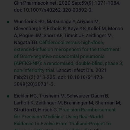
Clin Pharmacokinet. 2020 Sep;59(9):1071-1084.
doi: 10.1007/s40262-020-00892-0.
Wunderink RG, Matsunaga Y, Ariyasu M,
Clevenbergh P, Echols R, Kaye KS, Kollef M, Menon
A, Pogue JM, Shorr AF, Timsit JF, Zeitlinger M,
Nagata TD.
Cefiderocol versus high-dose,
extended-infusion meropenem for the treatment
of Gram-negative nosocomial pneumonia
(APEKS-NP): a randomised, double-blind, phase 3,
non-inferiority trial.
Lancet Infect Dis. 2021
Feb;21(2):213-225. doi: 10.1016/S1473-
3099(20)30731-3.
Eichler HG, Trusheim M, Schwarzer-Daum B,
Larholt K, Zeitlinger M, Brunninger M, Sherman M,
Strutton D, Hirsch G.
Precision Reimbursement
for Precision Medicine: Using Real-World
Evidence to Evolve From Trial-and-Project to