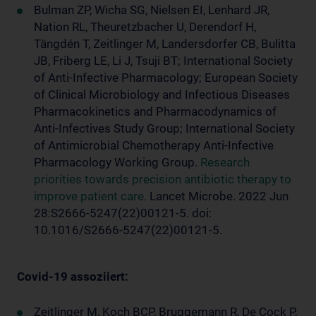
Bulman ZP, Wicha SG, Nielsen EI, Lenhard JR,
Nation RL, Theuretzbacher U, Derendorf H,
Tängdén T, Zeitlinger M, Landersdorfer CB, Bulitta
JB, Friberg LE, Li J, Tsuji BT; International Society
of Anti-Infective Pharmacology; European Society
of Clinical Microbiology and Infectious Diseases
Pharmacokinetics and Pharmacodynamics of
Anti-Infectives Study Group; International Society
of Antimicrobial Chemotherapy Anti-Infective
Pharmacology Working Group.
Research
priorities towards precision antibiotic therapy to
improve patient care.
Lancet Microbe. 2022 Jun
28:S2666-5247(22)00121-5. doi:
10.1016/S2666-5247(22)00121-5.
Covid-19 assoziiert:
Zeitlinger M, Koch BCP, Bruggemann R, De Cock P,