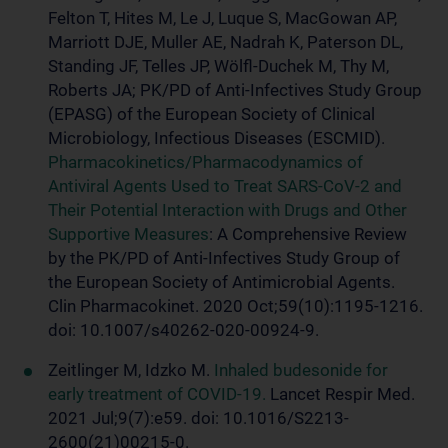
Felton T, Hites M, Le J, Luque S, MacGowan AP,
Marriott DJE, Muller AE, Nadrah K, Paterson DL,
Standing JF, Telles JP, Wölfl-Duchek M, Thy M,
Roberts JA; PK/PD of Anti-Infectives Study Group
(EPASG) of the European Society of Clinical
Microbiology, Infectious Diseases (ESCMID).
Pharmacokinetics/Pharmacodynamics of
Antiviral Agents Used to Treat SARS-CoV-2 and
Their Potential Interaction with Drugs and Other
Supportive Measures
: A Comprehensive Review
by the PK/PD of Anti-Infectives Study Group of
the European Society of Antimicrobial Agents.
Clin Pharmacokinet. 2020 Oct;59(10):1195-1216.
doi: 10.1007/s40262-020-00924-9.
Zeitlinger M, Idzko M.
Inhaled budesonide for
early treatment of COVID-19.
Lancet Respir Med.
2021 Jul;9(7):e59. doi: 10.1016/S2213-
2600(21)00215-0.