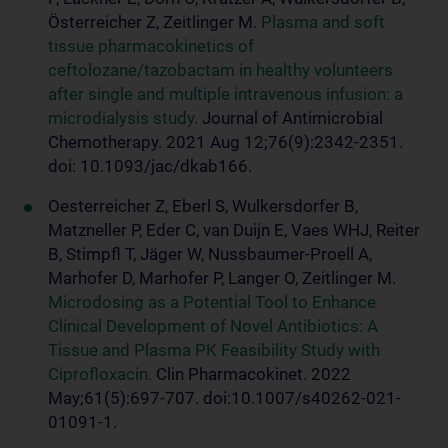
Österreicher Z, Zeitlinger M.
Plasma and soft
tissue pharmacokinetics of
ceftolozane/tazobactam in healthy volunteers
after single and multiple intravenous infusion: a
microdialysis study.
Journal of Antimicrobial
Chemotherapy. 2021 Aug 12;76(9):2342-2351.
doi: 10.1093/jac/dkab166.
Oesterreicher Z, Eberl S, Wulkersdorfer B,
Matzneller P, Eder C, van Duijn E, Vaes WHJ, Reiter
B, Stimpfl T, Jäger W, Nussbaumer-Proell A,
Marhofer D, Marhofer P, Langer O, Zeitlinger M.
Microdosing as a Potential Tool to Enhance
Clinical Development of Novel Antibiotics: A
Tissue and Plasma PK Feasibility Study with
Ciprofloxacin.
Clin Pharmacokinet. 2022
May;61(5):697-707. doi:10.1007/s40262-021-
01091-1.