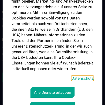
funktionellen, Marketing- und Analysezwecken
um das Nutzungserlebnis auf unserer Seite zu
STUDIUM, AUS- UND WEITERBILDUNG
optimieren. Mit Ihrer Einwilligung zu den
Cookies werden sowohl von uns Daten
Diplom- und Doktoratsstudium
verarbeitet als auch von Drittanbieter:innen,
Fachärzt:innen-Ausbildung
die ihren Sitz teilweise in Drittländern (z.B. den
USA) haben. Nähere Informationen zu den
PATIENT:INNEN UND ZUWEISER:INNEN, PROBAND:INNEN
Tools und den Partner:innen finden Sie in
unserer Datenschutzerklärung, in der wir auch
Arzneimittelambulanz
genau erklären, was eine Datenübermittlung in
Klinische Studien
die USA bedeuten kann. Ihre Cookie-
Studienteilnehmer:innen
Einstellungen können Sie auf Wunsch jederzeit
individuell anpassen oder widerrufen.
ZU DEN OFFENEN STELLEN
Datenschutz
Alle Dienste erlauben
RECHTLICHES
KONTAKT