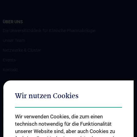
ÜBER UNS
Die Universitätsklinik für Klinische Pharmakologie
Unser Team
Netzwerke & Cluster
Events
Kontakt
FORSCHUNG
Wir nutzen Cookies
Forschung und Innovation
Arbeitsgruppen
Publikationen
Wir verwenden Cookies, die zum einen
technisch notwendig für die Funktionalität
International geförderte Projekte
unserer Website sind, aber auch Cookies zu
National geförderte Projekte